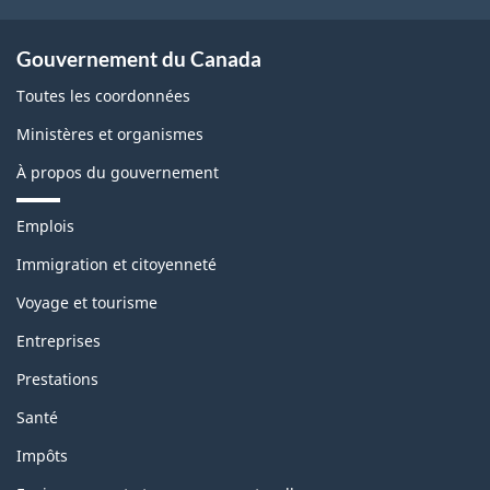
Gouvernement du Canada
Toutes les coordonnées
Ministères et organismes
À propos du gouvernement
T
Emplois
h
è
Immigration et citoyenneté
m
Voyage et tourisme
e
s
Entreprises
e
t
Prestations
s
u
Santé
j
e
Impôts
t