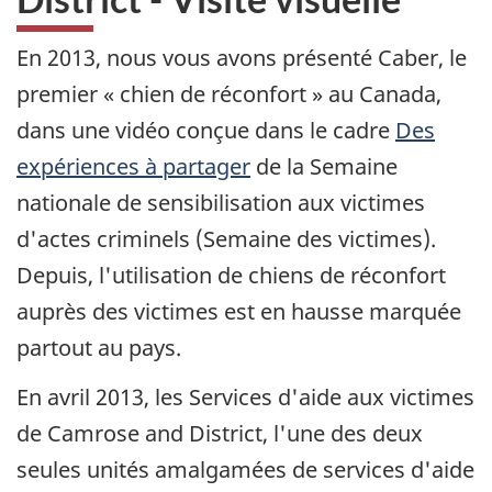
C
n
c
a
e
n
En 2013, nous vous avons présenté Caber, le
C
a
premier « chien de réconfort » au Canada,
a
d
n
a
dans une vidéo conçue dans le cadre
Des
a
.
expériences à partager
de la Semaine
d
c
a
nationale de sensibilisation aux victimes
a
/
d'actes criminels (Semaine des victimes).
D
Depuis, l'utilisation de chiens de réconfort
e
p
auprès des victimes est en hausse marquée
a
partout au pays.
r
t
En avril 2013, les Services d'aide aux victimes
m
e
de Camrose and District, l'une des deux
n
seules unités amalgamées de services d'aide
t