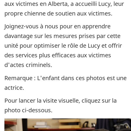
o
aux victimes en Alberta, a accueilli Lucy, leur
f
propre chienne de soutien aux victimes.
J
u
Joignez-vous à nous pour en apprendre
s
davantage sur les mesures prises par cette
t
i
unité pour optimiser le rôle de Lucy et offrir
c
des services plus efficaces aux victimes
e
C
d'actes criminels.
a
n
Remarque : L'enfant dans ces photos est une
a
actrice.
d
a
Pour lancer la visite visuelle, cliquez sur la
photo ci-dessous.